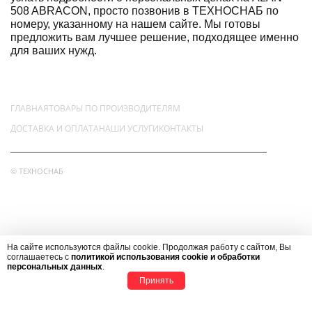
508 ABRACON, просто позвонив в ТЕХНОСНАБ по
номеру, указанному на нашем сайте. Мы готовы
предложить вам лучшее решение, подходящее именно
для ваших нужд.
ГЛАВНАЯ
ТОВАРЫ ПО ПРОИЗВОДИТЕЛЯМ
ДОСТАВКА И ОПЛАТА
НАШИ УСЛУГИ
КОНТАКТЫ
© ТЕХНОСНАБ
НАШ АДРЕС
123290, РОССИЯ, Г.МОСКВА, ВН.ТЕР.Г. МУНИЦИПАЛЬНЫЙ ОКРУГ
На сайте используются файлы cookie. Продолжая работу с сайтом, Вы
ПРЕСНЕНСКИЙ,
соглашаетесь с
политикой использования cookie и обработки
персональных данных
.
ПРОЕЗД ШМИТОВСКИЙ, Д 39, КОРП 2, ПОМЕЩ. 5К
Принять
АДРЕС ЭЛЕКТРОННОЙ ПОЧТЫ
+7(499) 707-23-71