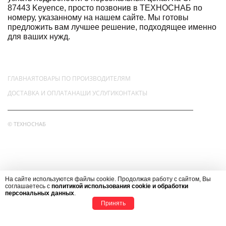
87443 Keyence, просто позвонив в ТЕХНОСНАБ по
номеру, указанному на нашем сайте. Мы готовы
предложить вам лучшее решение, подходящее именно
для ваших нужд.
ГЛАВНАЯ
ТОВАРЫ ПО ПРОИЗВОДИТЕЛЯМ
ДОСТАВКА И ОПЛАТА
НАШИ УСЛУГИ
КОНТАКТЫ
© ТЕХНОСНАБ
НАШ АДРЕС
123290, РОССИЯ, Г.МОСКВА, ВН.ТЕР.Г. МУНИЦИПАЛЬНЫЙ ОКРУГ
На сайте используются файлы cookie. Продолжая работу с сайтом, Вы
ПРЕСНЕНСКИЙ,
соглашаетесь с
политикой использования cookie и обработки
персональных данных
.
ПРОЕЗД ШМИТОВСКИЙ, Д 39, КОРП 2, ПОМЕЩ. 5К
Принять
АДРЕС ЭЛЕКТРОННОЙ ПОЧТЫ
+7(499) 707-23-71