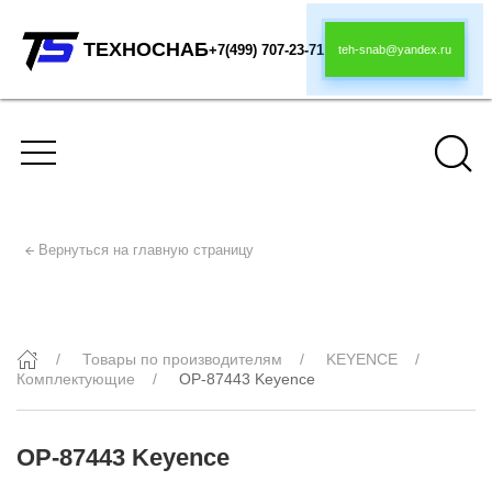
ТЕХНОСНАБ
+7(499) 707-23-71
teh-snab@yandex.ru
Вернуться на главную страницу
OP-87443 Keyence
Товары по производителям
KEYENCE
Комплектующие
OP-87443 Keyence
OP-87443 Keyence