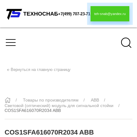
ТЕХНОСНАБ
+7(499) 707-23-71
teh-snab@yandex.ru
Вернуться на главную страницу
COS1SFA616070R2034 ABB
Товары по производителям
ABB
Световой (оптический) модуль для сигнальной стойки
COS1SFA616070R2034 ABB
COS1SFA616070R2034 ABB