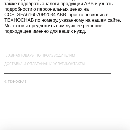
также подобрать аналоги продукции ABB и узнать
подробности о персональных ценах на
COS1SFA616070R2034 ABB, просто позвонив в
ТЕХНОСНАБ по номеру, указанному на нашем сайте.
Мы готовы предложить вам лучшее решение,
подходящее именно для ваших нужд.
ГЛАВНАЯ
ТОВАРЫ ПО ПРОИЗВОДИТЕЛЯМ
ДОСТАВКА И ОПЛАТА
НАШИ УСЛУГИ
КОНТАКТЫ
© ТЕХНОСНАБ
НАШ АДРЕС
123290, РОССИЯ, Г.МОСКВА, ВН.ТЕР.Г. МУНИЦИПАЛЬНЫЙ ОКРУГ
ПРЕСНЕНСКИЙ,
ПРОЕЗД ШМИТОВСКИЙ, Д 39, КОРП 2, ПОМЕЩ. 5К